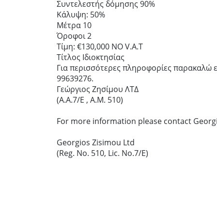
Συντελεστής δόμησης 90%
Κάλυψη: 50%
Μέτρα 10
Όροφοι 2
Τίμη: €130,000 NO V.A.T
Τίτλος Ιδιοκτησίας
Για περισσότερες πληροφορίες παρακαλώ ε
99639276.
Γεώργιος Ζησίμου ΛΤΔ
(Α.Α.7/Ε , Α.Μ. 510)
For more information please contact Georgi
Georgios Zisimou Ltd
(Reg. No. 510, Lic. No.7/E)